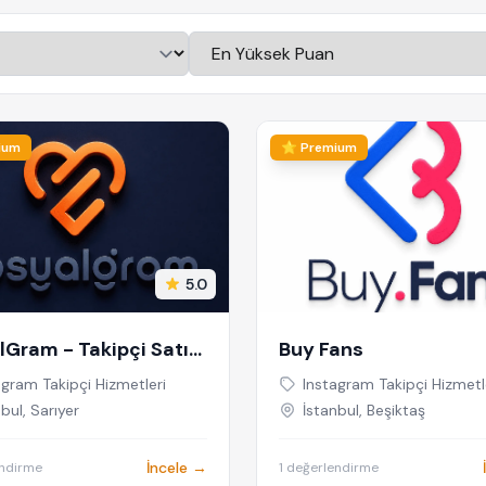
ium
⭐ Premium
5.0
lGram - Takipçi Satın
Buy Fans
agram Takipçi Hizmetleri
Instagram Takipçi Hizmetl
bul, Sarıyer
İstanbul, Beşiktaş
İncele →
endirme
1 değerlendirme