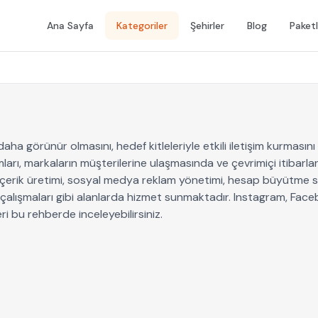
Ana Sayfa
Kategoriler
Şehirler
Blog
Paketl
ha görünür olmasını, hedef kitleleriyle etkili iletişim kurmasını
ı, markaların müşterilerine ulaşmasında ve çevrimiçi itibarlar
içerik üretimi, sosyal medya reklam yönetimi, hesap büyütme str
alışmaları gibi alanlarda hizmet sunmaktadır. Instagram, Faceb
i bu rehberde inceleyebilirsiniz.