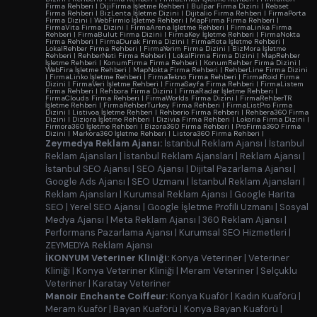
Firma Rehberi
|
DijiFirma İşletme Rehberi
|
Bulpar Firma Dizini
|
Rebset
Firma Rehberi
|
BizLenta İşletme Dizini
|
Dijitalio Firma Rehberi
|
FirmaPorta
Firma Dizini
|
WebFirmio İşletme Rehberi
|
MapFirma Firma Rehberi
|
FirmaVita Firma Dizini
|
FirmaArena İşletme Rehberi
|
FirmaLinka Firma
Rehberi
|
FirmaBulut Firma Dizini
|
FirmaKey İşletme Rehberi
|
FirmaNokta
Firma Rehberi
|
FirmaDurak Firma Dizini
|
FirmaRota İşletme Rehberi
|
LokalRehber Firma Rehberi
|
FirmaYerim Firma Dizini
|
BizMora İşletme
Rehberi
|
RehberNeti Firma Rehberi
|
LokalFirma Firma Dizini
|
MapRehber
İşletme Rehberi
|
KonumFirma Firma Rehberi
|
KonumRehber Firma Dizini
|
WebFira İşletme Rehberi
|
MapNokta Firma Rehberi
|
RehberLine Firma Dizini
|
FirmaLinko İşletme Rehberi
|
FirmaTekno Firma Rehberi
|
FirmaRoid Firma
Dizini
|
FirmaVeri İşletme Rehberi
|
FirmaSayfa Firma Rehberi
|
FirmaListem
Firma Rehberi
|
Rehbora Firma Dizini
|
FirmaRadar İşletme Rehberi
|
FirmaClouds Firma Rehberi
|
FirmaWorlds Firma Dizini
|
FirmaRehberTR
İşletme Rehberi
|
FirmaRehberTurkey Firma Rehberi
|
FirmaListPro Firma
Dizini
|
Listivoa İşletme Rehberi
|
Rehberio Firma Rehberi
|
Rehbera360 Firma
Dizini
|
Diziora İşletme Rehberi
|
Dizivia Firma Rehberi
|
Lokoria Firma Dizini
|
Firmora360 İşletme Rehberi
|
Bizora360 Firma Rehberi
|
ProFirma360 Firma
Dizini
|
Markora360 İşletme Rehberi
|
Listora360 Firma Rehberi
|
Zeymedya Reklam Ajansı:
İstanbul Reklam Ajansı
|
İstanbul
Reklam Ajansları
|
İstanbul Reklam Ajansları
|
Reklam Ajansı
|
İstanbul SEO Ajansı
|
SEO Ajansı
|
Dijital Pazarlama Ajansı
|
Google Ads Ajansı
|
SEO Uzmanı
|
İstanbul Reklam Ajansları
|
Reklam Ajansları
|
Kurumsal Reklam Ajansı
|
Google Harita
SEO
|
Yerel SEO Ajansı
|
Google İşletme Profili Uzmanı
|
Sosyal
Medya Ajansı
|
Meta Reklam Ajansı
|
360 Reklam Ajansı
|
Performans Pazarlama Ajansı
|
Kurumsal SEO Hizmetleri
|
ZEYMEDYA Reklam Ajansı
İKONYUM Veteriner Kliniği:
Konya Veteriner
|
Veteriner
Kliniği
|
Konya Veteriner Kliniği
|
Meram Veteriner
|
Selçuklu
Veteriner
|
Karatay Veteriner
Manoir Enchante Coiffeur:
Konya Kuaför
|
Kadın Kuaförü
|
Meram Kuaför
|
Bayan Kuaförü
|
Konya Bayan Kuaförü
|