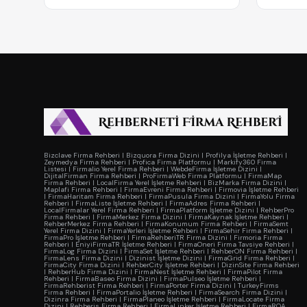
Bizclave Firma Rehberi
|
Bizquora Firma Dizini
|
Profilya İşletme Rehberi
|
Zeymedya Firma Rehberi
|
Profica Firma Platformu
|
Markify360 Firma
Listesi
|
Firmalio Yerel Firma Rehberi
|
WebdeFirma İşletme Dizini
|
DijitalFirman Firma Rehberi
|
ProFirmaWeb Firma Platformu
|
FirmaMap
Firma Rehberi
|
LocalFirma Yerel İşletme Rehberi
|
BizMarka Firma Dizini
|
Maplafi Firma Rehberi
|
FirmaEvreni Firma Rehberi
|
Firmovia İşletme Rehberi
|
FirmaHaritam Firma Rehberi
|
FirmaPusula Firma Dizini
|
FirmaYolu Firma
Rehberi
|
FirmaListe İşletme Rehberi
|
FirmaAdres Firma Rehberi
|
LocalFirmalar Yerel Firma Rehberi
|
FirmaPlatform İşletme Dizini
|
RehberPro
Firma Rehberi
|
FirmaMerkez Firma Dizini
|
FirmaKaynak İşletme Rehberi
|
RehberMerkez Firma Rehberi
|
FirmaKonumum Firma Rehberi
|
FirmaSemt
Yerel Firma Dizini
|
FirmaYerleri İşletme Rehberi
|
FirmaSehir Firma Rehberi
|
FirmaPro İşletme Rehberi
|
FirmaRehberiTR Firma Dizini
|
Firmoria Firma
Rehberi
|
EniyiFirmaTR İşletme Rehberi
|
FirmaOneri Firma Tavsiye Rehberi
|
FirmaLog Firma Dizini
|
FirmaSet İşletme Rehberi
|
RehberON Firma Rehberi
|
FirmaLens Firma Dizini
|
Dizinist İşletme Dizini
|
FirmaGrid Firma Rehberi
|
FirmaCity Firma Dizini
|
RehberCity İşletme Rehberi
|
DizinSite Firma Rehberi
|
RehberHub Firma Dizini
|
FirmaNest İşletme Rehberi
|
FirmaPilot Firma
Rehberi
|
FirmaBaseo Firma Dizini
|
FirmaPulseo İşletme Rehberi
|
FirmaRehberist Firma Rehberi
|
FirmaPorter Firma Dizini
|
TurkeyFirms
Firma Rehberi
|
FirmaPortalio İşletme Rehberi
|
FirmaSearch Firma Dizini
|
Dizinra Firma Rehberi
|
FirmaPlaneo İşletme Rehberi
|
FirmaLocate Firma
Dizini
|
Rehberis Firma Rehberi
|
FirmaLinker İşletme Rehberi
|
FirmaROA