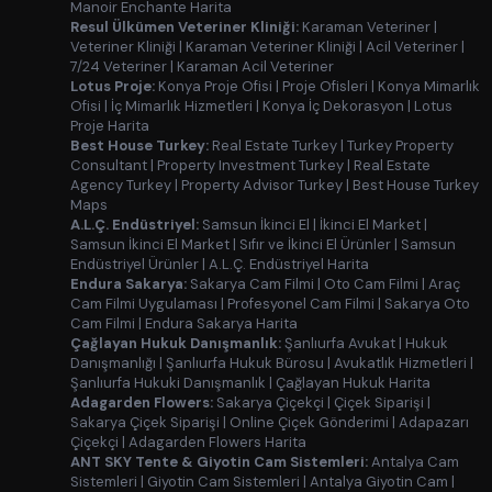
Manoir Enchante Harita
Resul Ülkümen Veteriner Kliniği:
Karaman Veteriner
|
Veteriner Kliniği
|
Karaman Veteriner Kliniği
|
Acil Veteriner
|
7/24 Veteriner
|
Karaman Acil Veteriner
Lotus Proje:
Konya Proje Ofisi
|
Proje Ofisleri
|
Konya Mimarlık
Ofisi
|
İç Mimarlık Hizmetleri
|
Konya İç Dekorasyon
|
Lotus
Proje Harita
Best House Turkey:
Real Estate Turkey
|
Turkey Property
Consultant
|
Property Investment Turkey
|
Real Estate
Agency Turkey
|
Property Advisor Turkey
|
Best House Turkey
Maps
A.L.Ç. Endüstriyel:
Samsun İkinci El
|
İkinci El Market
|
Samsun İkinci El Market
|
Sıfır ve İkinci El Ürünler
|
Samsun
Endüstriyel Ürünler
|
A.L.Ç. Endüstriyel Harita
Endura Sakarya:
Sakarya Cam Filmi
|
Oto Cam Filmi
|
Araç
Cam Filmi Uygulaması
|
Profesyonel Cam Filmi
|
Sakarya Oto
Cam Filmi
|
Endura Sakarya Harita
Çağlayan Hukuk Danışmanlık:
Şanlıurfa Avukat
|
Hukuk
Danışmanlığı
|
Şanlıurfa Hukuk Bürosu
|
Avukatlık Hizmetleri
|
Şanlıurfa Hukuki Danışmanlık
|
Çağlayan Hukuk Harita
Adagarden Flowers:
Sakarya Çiçekçi
|
Çiçek Siparişi
|
Sakarya Çiçek Siparişi
|
Online Çiçek Gönderimi
|
Adapazarı
Çiçekçi
|
Adagarden Flowers Harita
ANT SKY Tente & Giyotin Cam Sistemleri:
Antalya Cam
Sistemleri
|
Giyotin Cam Sistemleri
|
Antalya Giyotin Cam
|