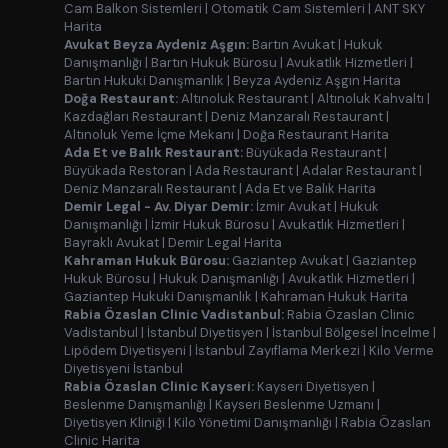
Cam Balkon Sistemleri
|
Otomatik Cam Sistemleri
|
ANT SKY
Harita
Avukat Beyza Aydeniz Aşgın:
Bartın Avukat
|
Hukuk
Danışmanlığı
|
Bartın Hukuk Bürosu
|
Avukatlık Hizmetleri
|
Bartın Hukuki Danışmanlık
|
Beyza Aydeniz Aşgın Harita
Doğa Restaurant:
Altınoluk Restaurant
|
Altınoluk Kahvaltı
|
Kazdağları Restaurant
|
Deniz Manzaralı Restaurant
|
Altınoluk Yeme İçme Mekanı
|
Doğa Restaurant Harita
Ada Et ve Balık Restaurant:
Büyükada Restaurant
|
Büyükada Restoran
|
Ada Restaurant
|
Adalar Restaurant
|
Deniz Manzaralı Restaurant
|
Ada Et ve Balık Harita
Demir Legal - Av. Diyar Demir:
İzmir Avukat
|
Hukuk
Danışmanlığı
|
İzmir Hukuk Bürosu
|
Avukatlık Hizmetleri
|
Bayraklı Avukat
|
Demir Legal Harita
Kahraman Hukuk Bürosu:
Gaziantep Avukat
|
Gaziantep
Hukuk Bürosu
|
Hukuk Danışmanlığı
|
Avukatlık Hizmetleri
|
Gaziantep Hukuki Danışmanlık
|
Kahraman Hukuk Harita
Rabia Özaslan Clinic Vadistanbul:
Rabia Özaslan Clinic
Vadistanbul
|
İstanbul Diyetisyen
|
İstanbul Bölgesel İncelme
|
Lipödem Diyetisyeni
|
İstanbul Zayıflama Merkezi
|
Kilo Verme
Diyetisyeni İstanbul
Rabia Özaslan Clinic Kayseri:
Kayseri Diyetisyen
|
Beslenme Danışmanlığı
|
Kayseri Beslenme Uzmanı
|
Diyetisyen Kliniği
|
Kilo Yönetimi Danışmanlığı
|
Rabia Özaslan
Clinic Harita