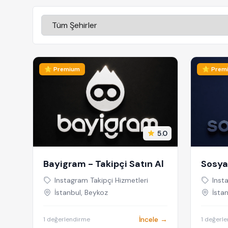
⭐ Premium
⭐ Prem
5.0
Bayigram - Takipçi Satın Al
Sosya
Al
Instagram Takipçi Hizmetleri
Inst
İstanbul, Beykoz
İstan
İncele →
1 değerlendirme
1 değerl