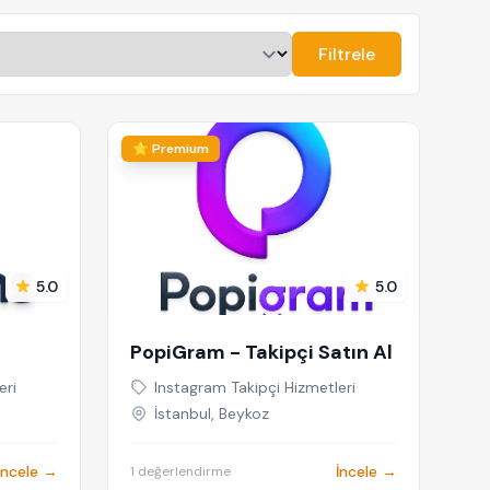
Filtrele
⭐ Premium
5.0
5.0
PopiGram - Takipçi Satın Al
eri
Instagram Takipçi Hizmetleri
İstanbul, Beykoz
İncele →
İncele →
1 değerlendirme