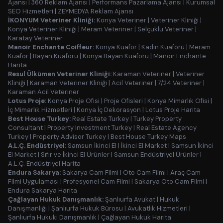
Ajansı
|
360 Reklam Ajansı
|
Performans Pazarlama Ajansı
|
Kurumsal
SEO Hizmetleri
|
ZEYMEDYA Reklam Ajansı
İKONYUM Veteriner Kliniği:
Konya Veteriner
|
Veteriner Kliniği
|
Konya Veteriner Kliniği
|
Meram Veteriner
|
Selçuklu Veteriner
|
Karatay Veteriner
Manoir Enchante Coiffeur:
Konya Kuaför
|
Kadın Kuaförü
|
Meram
Kuaför
|
Bayan Kuaförü
|
Konya Bayan Kuaförü
|
Manoir Enchante
Harita
Resul Ülkümen Veteriner Kliniği:
Karaman Veteriner
|
Veteriner
Kliniği
|
Karaman Veteriner Kliniği
|
Acil Veteriner
|
7/24 Veteriner
|
Karaman Acil Veteriner
Lotus Proje:
Konya Proje Ofisi
|
Proje Ofisleri
|
Konya Mimarlık Ofisi
|
İç Mimarlık Hizmetleri
|
Konya İç Dekorasyon
|
Lotus Proje Harita
Best House Turkey:
Real Estate Turkey
|
Turkey Property
Consultant
|
Property Investment Turkey
|
Real Estate Agency
Turkey
|
Property Advisor Turkey
|
Best House Turkey Maps
A.L.Ç. Endüstriyel:
Samsun İkinci El
|
İkinci El Market
|
Samsun İkinci
El Market
|
Sıfır ve İkinci El Ürünler
|
Samsun Endüstriyel Ürünler
|
A.L.Ç. Endüstriyel Harita
Endura Sakarya:
Sakarya Cam Filmi
|
Oto Cam Filmi
|
Araç Cam
Filmi Uygulaması
|
Profesyonel Cam Filmi
|
Sakarya Oto Cam Filmi
|
Endura Sakarya Harita
Çağlayan Hukuk Danışmanlık:
Şanlıurfa Avukat
|
Hukuk
Danışmanlığı
|
Şanlıurfa Hukuk Bürosu
|
Avukatlık Hizmetleri
|
Şanlıurfa Hukuki Danışmanlık
|
Çağlayan Hukuk Harita