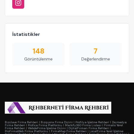
İstatistikler
148
7
Görüntülenme
Değerlendirme
Bizclave Firma Rehberi
|
Bizquora Firma Dizini
|
Profilya İşletme Rehberi
|
Zeymedya
Firma Rehberi
|
Profica Firma Platformu
|
Markify360 Firma Listesi
|
Firmalio Yerel
Firma Rehberi
|
WebdeFirma İşletme Dizini
|
DijitalFirman Firma Rehberi
|
ProFirmaWeb Firma Platformu
|
FirmaMap Firma Rehberi
|
LocalFirma Yerel İşletme