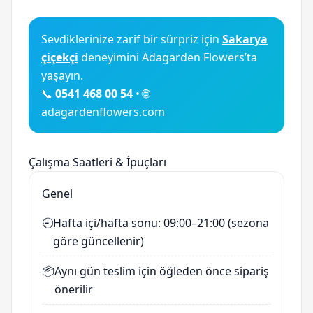
Sevdiklerinize zarif bir sürpriz için
Sakarya
çiçekçi
deneyimini Adagarden Flowers’ta
yaşayın.
📞
0541 468 00 54
• 🌐
adagardenflowers.com
Çalışma Saatleri & İpuçları
Genel
🕘
Hafta içi/hafta sonu: 09:00–21:00 (sezona
göre güncellenir)
📦
Aynı gün teslim için öğleden önce sipariş
önerilir