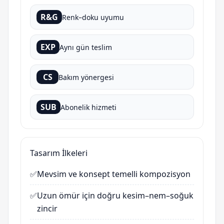
R&G
Renk–doku uyumu
EXP
Aynı gün teslim
CS
Bakım yönergesi
SUB
Abonelik hizmeti
Tasarım İlkeleri
✅
Mevsim ve konsept temelli kompozisyon
✅
Uzun ömür için doğru kesim–nem–soğuk
zincir