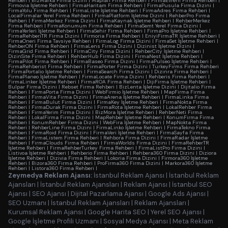
Rehberi
|
BizMarka Firma Dizini
|
Maplafi Firma Rehberi
|
FirmaEvreni Firma Rehberi
|
Firmovia İşletme Rehberi
|
FirmaHaritam Firma Rehberi
|
FirmaPusula Firma Dizini
|
FirmaYolu Firma Rehberi
|
FirmaListe İşletme Rehberi
|
FirmaAdres Firma Rehberi
|
LocalFirmalar Yerel Firma Rehberi
|
FirmaPlatform İşletme Dizini
|
RehberPro Firma
Rehberi
|
FirmaMerkez Firma Dizini
|
FirmaKaynak İşletme Rehberi
|
RehberMerkez
Firma Rehberi
|
FirmaKonumum Firma Rehberi
|
FirmaSemt Yerel Firma Dizini
|
FirmaYerleri İşletme Rehberi
|
FirmaSehir Firma Rehberi
|
FirmaPro İşletme Rehberi
|
FirmaRehberiTR Firma Dizini
|
Firmoria Firma Rehberi
|
EniyiFirmaTR İşletme Rehberi
|
FirmaOneri Firma Tavsiye Rehberi
|
FirmaLog Firma Dizini
|
FirmaSet İşletme Rehberi
|
RehberON Firma Rehberi
|
FirmaLens Firma Dizini
|
Dizinist İşletme Dizini
|
FirmaGrid Firma Rehberi
|
FirmaCity Firma Dizini
|
RehberCity İşletme Rehberi
|
DizinSite Firma Rehberi
|
RehberHub Firma Dizini
|
FirmaNest İşletme Rehberi
|
FirmaPilot Firma Rehberi
|
FirmaBaseo Firma Dizini
|
FirmaPulseo İşletme Rehberi
|
FirmaRehberist Firma Rehberi
|
FirmaPorter Firma Dizini
|
TurkeyFirms Firma Rehberi
|
FirmaPortalio İşletme Rehberi
|
FirmaSearch Firma Dizini
|
Dizinra Firma Rehberi
|
FirmaPlaneo İşletme Rehberi
|
FirmaLocate Firma Dizini
|
Rehberis Firma Rehberi
|
FirmaLinker İşletme Rehberi
|
FirmaROA Firma Rehberi
|
DijiFirma İşletme Rehberi
|
Bulpar Firma Dizini
|
Rebset Firma Rehberi
|
BizLenta İşletme Dizini
|
Dijitalio Firma
Rehberi
|
FirmaPorta Firma Dizini
|
WebFirmio İşletme Rehberi
|
MapFirma Firma
Rehberi
|
FirmaVita Firma Dizini
|
FirmaArena İşletme Rehberi
|
FirmaLinka Firma
Rehberi
|
FirmaBulut Firma Dizini
|
FirmaKey İşletme Rehberi
|
FirmaNokta Firma
Rehberi
|
FirmaDurak Firma Dizini
|
FirmaRota İşletme Rehberi
|
LokalRehber Firma
Rehberi
|
FirmaYerim Firma Dizini
|
BizMora İşletme Rehberi
|
RehberNeti Firma
Rehberi
|
LokalFirma Firma Dizini
|
MapRehber İşletme Rehberi
|
KonumFirma Firma
Rehberi
|
KonumRehber Firma Dizini
|
WebFira İşletme Rehberi
|
MapNokta Firma
Rehberi
|
RehberLine Firma Dizini
|
FirmaLinko İşletme Rehberi
|
FirmaTekno Firma
Rehberi
|
FirmaRoid Firma Dizini
|
FirmaVeri İşletme Rehberi
|
FirmaSayfa Firma
Rehberi
|
FirmaListem Firma Rehberi
|
Rehbora Firma Dizini
|
FirmaRadar İşletme
Rehberi
|
FirmaClouds Firma Rehberi
|
FirmaWorlds Firma Dizini
|
FirmaRehberTR
İşletme Rehberi
|
FirmaRehberTurkey Firma Rehberi
|
FirmaListPro Firma Dizini
|
Listivoa İşletme Rehberi
|
Rehberio Firma Rehberi
|
Rehbera360 Firma Dizini
|
Diziora
İşletme Rehberi
|
Dizivia Firma Rehberi
|
Lokoria Firma Dizini
|
Firmora360 İşletme
Rehberi
|
Bizora360 Firma Rehberi
|
ProFirma360 Firma Dizini
|
Markora360 İşletme
Rehberi
|
Listora360 Firma Rehberi
|
Zeymedya Reklam Ajansı:
İstanbul Reklam Ajansı
|
İstanbul Reklam
Ajansları
|
İstanbul Reklam Ajansları
|
Reklam Ajansı
|
İstanbul SEO
Ajansı
|
SEO Ajansı
|
Dijital Pazarlama Ajansı
|
Google Ads Ajansı
|
SEO Uzmanı
|
İstanbul Reklam Ajansları
|
Reklam Ajansları
|
Kurumsal Reklam Ajansı
|
Google Harita SEO
|
Yerel SEO Ajansı
|
Google İşletme Profili Uzmanı
|
Sosyal Medya Ajansı
|
Meta Reklam