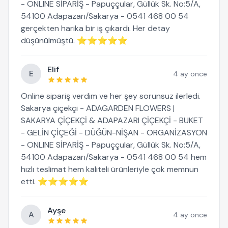
- ONLINE SİPARİŞ - Papuççular, Güllük Sk. No:5/A,
54100 Adapazarı/Sakarya - 0541 468 00 54
gerçekten harika bir iş çıkardı. Her detay
düşünülmüştü. ⭐⭐⭐⭐⭐
Elif
E
4 ay önce
Online sipariş verdim ve her şey sorunsuz ilerledi.
Sakarya çiçekçi - ADAGARDEN FLOWERS |
SAKARYA ÇİÇEKÇİ & ADAPAZARI ÇİÇEKÇİ - BUKET
- GELİN ÇİÇEĞİ - DÜĞÜN-NİŞAN - ORGANİZASYON
- ONLINE SİPARİŞ - Papuççular, Güllük Sk. No:5/A,
54100 Adapazarı/Sakarya - 0541 468 00 54 hem
hızlı teslimat hem kaliteli ürünleriyle çok memnun
etti. ⭐⭐⭐⭐⭐
Ayşe
A
4 ay önce