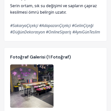
Serin ortam, sık su değişimi ve sapların çapraz
kesilmesi ömrü belirgin uzatır.
#SakaryaÇiçekçi #AdapazarıÇiçekçi #GelinÇiçeği
#DüğünDekorasyon #OnlineSipariş #AynıGünTeslim
Fotoğraf Galerisi (1 Fotoğraf)