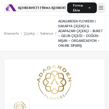
Firma
Ekle
ADAGARDEN FLOWERS |
SAKARYA ÇİÇEKÇİ &
ADAPAZARI ÇİÇEKÇİ - BUKET
Anasayfa
/
Çiçekçi
/
Sakarya
/
- GELİN ÇİÇEĞİ - DÜĞÜN-
NİŞAN - ORGANİZASYON -
ONLINE SİPARİŞ