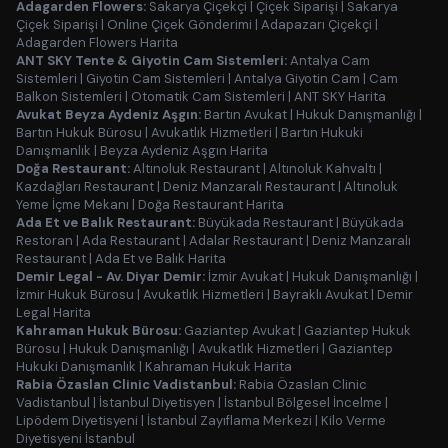
Adagarden Flowers:
Sakarya Çiçekçi
|
Çiçek Siparişi
|
Sakarya
Çiçek Siparişi
|
Online Çiçek Gönderimi
|
Adapazarı Çiçekçi
|
Adagarden Flowers Harita
ANT SKY Tente & Giyotin Cam Sistemleri:
Antalya Cam
Sistemleri
|
Giyotin Cam Sistemleri
|
Antalya Giyotin Cam
|
Cam
Balkon Sistemleri
|
Otomatik Cam Sistemleri
|
ANT SKY Harita
Avukat Beyza Aydeniz Aşgın:
Bartın Avukat
|
Hukuk Danışmanlığı
|
Bartın Hukuk Bürosu
|
Avukatlık Hizmetleri
|
Bartın Hukuki
Danışmanlık
|
Beyza Aydeniz Aşgın Harita
Doğa Restaurant:
Altınoluk Restaurant
|
Altınoluk Kahvaltı
|
Kazdağları Restaurant
|
Deniz Manzaralı Restaurant
|
Altınoluk
Yeme İçme Mekanı
|
Doğa Restaurant Harita
Ada Et ve Balık Restaurant:
Büyükada Restaurant
|
Büyükada
Restoran
|
Ada Restaurant
|
Adalar Restaurant
|
Deniz Manzaralı
Restaurant
|
Ada Et ve Balık Harita
Demir Legal - Av. Diyar Demir:
İzmir Avukat
|
Hukuk Danışmanlığı
|
İzmir Hukuk Bürosu
|
Avukatlık Hizmetleri
|
Bayraklı Avukat
|
Demir
Legal Harita
Kahraman Hukuk Bürosu:
Gaziantep Avukat
|
Gaziantep Hukuk
Bürosu
|
Hukuk Danışmanlığı
|
Avukatlık Hizmetleri
|
Gaziantep
Hukuki Danışmanlık
|
Kahraman Hukuk Harita
Rabia Özaslan Clinic Vadistanbul:
Rabia Özaslan Clinic
Vadistanbul
|
İstanbul Diyetisyen
|
İstanbul Bölgesel İncelme
|
Lipödem Diyetisyeni
|
İstanbul Zayıflama Merkezi
|
Kilo Verme
Diyetisyeni İstanbul