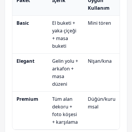
Paket
İçerik
Uygun
Kullanım
Basic
El buketi +
Mini tören
yaka çiçeği
+ masa
buketi
Elegant
Gelin yolu +
Nişan/kına
arkafon +
masa
düzeni
Premium
Tüm alan
Düğün/kuru
dekoru +
msal
foto köşesi
+ karşılama