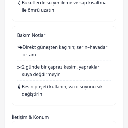
💧
Buketlerde su yenileme ve sap kısaltma
ile ömrü uzatın
Bakım Notları
🌤️
Direkt güneşten kaçının; serin–havadar
ortam
✂️
2 günde bir çapraz kesim, yaprakları
suya değdirmeyin
🧴
Besin poşeti kullanın; vazo suyunu sık
değiştirin
İletişim & Konum