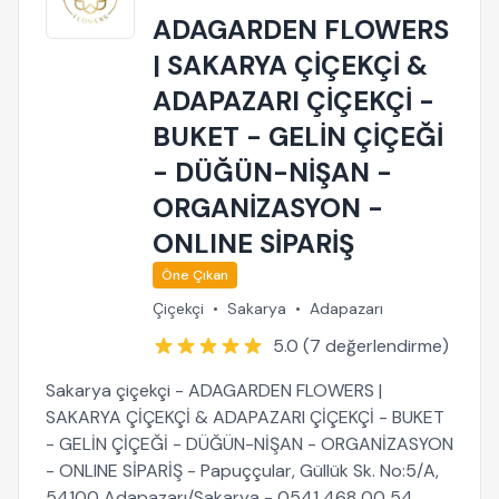
ADAGARDEN FLOWERS
| SAKARYA ÇİÇEKÇİ &
ADAPAZARI ÇİÇEKÇİ -
BUKET - GELİN ÇİÇEĞİ
- DÜĞÜN-NİŞAN -
ORGANİZASYON -
ONLINE SİPARİŞ
Öne Çıkan
Çiçekçi
•
Sakarya
•
Adapazarı
5.0 (7 değerlendirme)
Sakarya çiçekçi - ADAGARDEN FLOWERS |
SAKARYA ÇİÇEKÇİ & ADAPAZARI ÇİÇEKÇİ - BUKET
- GELİN ÇİÇEĞİ - DÜĞÜN-NİŞAN - ORGANİZASYON
- ONLINE SİPARİŞ - Papuççular, Güllük Sk. No:5/A,
54100 Adapazarı/Sakarya - 0541 468 00 54