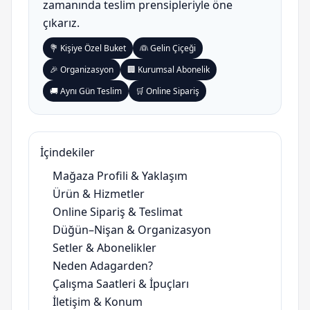
zamanında teslim prensipleriyle öne
çıkarız.
💐 Kişiye Özel Buket
👰 Gelin Çiçeği
🎉 Organizasyon
🏢 Kurumsal Abonelik
🚚 Aynı Gün Teslim
🛒 Online Sipariş
İçindekiler
Mağaza Profili & Yaklaşım
Ürün & Hizmetler
Online Sipariş & Teslimat
Düğün–Nişan & Organizasyon
Setler & Abonelikler
Neden Adagarden?
Çalışma Saatleri & İpuçları
İletişim & Konum