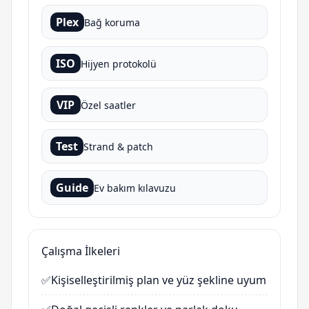
Plex
Bağ koruma
ISO
Hijyen protokolü
VIP
Özel saatler
Test
Strand & patch
Guide
Ev bakım kılavuzu
Çalışma İlkeleri
✅
Kişiselleştirilmiş plan ve yüz şekline uyum