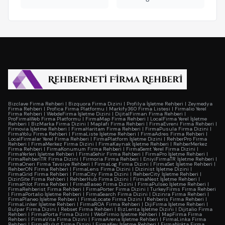
Bizclave Firma Rehberi
|
Bizquora Firma Dizini
|
Profilya İşletme Rehberi
|
Zeymedya
Firma Rehberi
|
Profica Firma Platformu
|
Markify360 Firma Listesi
|
Firmalio Yerel
Firma Rehberi
|
WebdeFirma İşletme Dizini
|
DijitalFirman Firma Rehberi
|
ProFirmaWeb Firma Platformu
|
FirmaMap Firma Rehberi
|
LocalFirma Yerel İşletme
Rehberi
|
BizMarka Firma Dizini
|
Maplafi Firma Rehberi
|
FirmaEvreni Firma Rehberi
|
Firmovia İşletme Rehberi
|
FirmaHaritam Firma Rehberi
|
FirmaPusula Firma Dizini
|
FirmaYolu Firma Rehberi
|
FirmaListe İşletme Rehberi
|
FirmaAdres Firma Rehberi
|
LocalFirmalar Yerel Firma Rehberi
|
FirmaPlatform İşletme Dizini
|
RehberPro Firma
Rehberi
|
FirmaMerkez Firma Dizini
|
FirmaKaynak İşletme Rehberi
|
RehberMerkez
Firma Rehberi
|
FirmaKonumum Firma Rehberi
|
FirmaSemt Yerel Firma Dizini
|
FirmaYerleri İşletme Rehberi
|
FirmaSehir Firma Rehberi
|
FirmaPro İşletme Rehberi
|
FirmaRehberiTR Firma Dizini
|
Firmoria Firma Rehberi
|
EniyiFirmaTR İşletme Rehberi
|
FirmaOneri Firma Tavsiye Rehberi
|
FirmaLog Firma Dizini
|
FirmaSet İşletme Rehberi
|
RehberON Firma Rehberi
|
FirmaLens Firma Dizini
|
Dizinist İşletme Dizini
|
FirmaGrid Firma Rehberi
|
FirmaCity Firma Dizini
|
RehberCity İşletme Rehberi
|
DizinSite Firma Rehberi
|
RehberHub Firma Dizini
|
FirmaNest İşletme Rehberi
|
FirmaPilot Firma Rehberi
|
FirmaBaseo Firma Dizini
|
FirmaPulseo İşletme Rehberi
|
FirmaRehberist Firma Rehberi
|
FirmaPorter Firma Dizini
|
TurkeyFirms Firma Rehberi
|
FirmaPortalio İşletme Rehberi
|
FirmaSearch Firma Dizini
|
Dizinra Firma Rehberi
|
FirmaPlaneo İşletme Rehberi
|
FirmaLocate Firma Dizini
|
Rehberis Firma Rehberi
|
FirmaLinker İşletme Rehberi
|
FirmaROA Firma Rehberi
|
DijiFirma İşletme Rehberi
|
Bulpar Firma Dizini
|
Rebset Firma Rehberi
|
BizLenta İşletme Dizini
|
Dijitalio Firma
Rehberi
|
FirmaPorta Firma Dizini
|
WebFirmio İşletme Rehberi
|
MapFirma Firma
Rehberi
|
FirmaVita Firma Dizini
|
FirmaArena İşletme Rehberi
|
FirmaLinka Firma
Rehberi
|
FirmaBulut Firma Dizini
|
FirmaKey İşletme Rehberi
|
FirmaNokta Firma