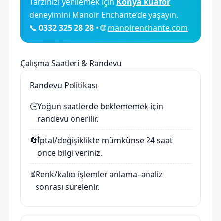
Tarzınızı yenilemek için
Konya kuaför
deneyimini Manoir Enchante’de yaşayın.
📞
0332 325 28 28
• 🌐
manoirenchante.com
Çalışma Saatleri & Randevu
Randevu Politikası
🕒
Yoğun saatlerde beklememek için
randevu önerilir.
🔄
İptal/değişiklikte mümkünse 24 saat
önce bilgi veriniz.
⏳
Renk/kalıcı işlemler anlama–analiz
sonrası sürelenir.