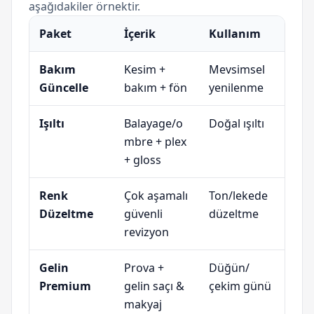
aşağıdakiler örnektir.
Paket
İçerik
Kullanım
Bakım
Kesim +
Mevsimsel
Güncelle
bakım + fön
yenilenme
Işıltı
Balayage/o
Doğal ışıltı
mbre + plex
+ gloss
Renk
Çok aşamalı
Ton/lekede
Düzeltme
güvenli
düzeltme
revizyon
Gelin
Prova +
Düğün/
Premium
gelin saçı &
çekim günü
makyaj