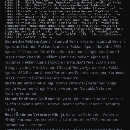
Rehberi
|
FirmaDurak Firma Dizini
|
FirmaRota İşletme Rehberi
|
LokalRehber Firma
Rehberi
|
FirmaYerim Firma Dizini
|
BizMora İşletme Rehberi
|
RehberNeti Firma
Rehberi
|
LokalFirma Firma Dizini
|
MapRehber İşletme Rehberi
|
KonumFirma Firma
Rehberi
|
KonumRehber Firma Dizini
|
WebFira İşletme Rehberi
|
MapNokta Firma
Rehberi
|
RehberLine Firma Dizini
|
FirmaLinko İşletme Rehberi
|
FirmaTekno Firma
Rehberi
|
FirmaRoid Firma Dizini
|
FirmaVeri İşletme Rehberi
|
FirmaSayfa Firma
Rehberi
|
FirmaListem Firma Rehberi
|
Rehbora Firma Dizini
|
FirmaRadar İşletme
Rehberi
|
FirmaClouds Firma Rehberi
|
FirmaWorlds Firma Dizini
|
FirmaRehberTR
İşletme Rehberi
|
FirmaRehberTurkey Firma Rehberi
|
FirmaListPro Firma Dizini
|
Listivoa İşletme Rehberi
|
Rehberio Firma Rehberi
|
Rehbera360 Firma Dizini
|
Diziora
İşletme Rehberi
|
Dizivia Firma Rehberi
|
Lokoria Firma Dizini
|
Firmora360 İşletme
Rehberi
|
Bizora360 Firma Rehberi
|
ProFirma360 Firma Dizini
|
Markora360 İşletme
Rehberi
|
Listora360 Firma Rehberi
|
Zeymedya Reklam Ajansı:
İstanbul Reklam Ajansı
|
İstanbul Reklam
Ajansları
|
İstanbul Reklam Ajansları
|
Reklam Ajansı
|
İstanbul SEO
Ajansı
|
SEO Ajansı
|
Dijital Pazarlama Ajansı
|
Google Ads Ajansı
|
SEO Uzmanı
|
İstanbul Reklam Ajansları
|
Reklam Ajansları
|
Kurumsal Reklam Ajansı
|
Google Harita SEO
|
Yerel SEO Ajansı
|
Google İşletme Profili Uzmanı
|
Sosyal Medya Ajansı
|
Meta Reklam
Ajansı
|
360 Reklam Ajansı
|
Performans Pazarlama Ajansı
|
Kurumsal
SEO Hizmetleri
|
ZEYMEDYA Reklam Ajansı
İKONYUM Veteriner Kliniği:
Konya Veteriner
|
Veteriner Kliniği
|
Konya Veteriner Kliniği
|
Meram Veteriner
|
Selçuklu Veteriner
|
Karatay Veteriner
Manoir Enchante Coiffeur:
Konya Kuaför
|
Kadın Kuaförü
|
Meram
Kuaför
|
Bayan Kuaförü
|
Konya Bayan Kuaförü
|
Manoir Enchante
Harita
Resul Ülkümen Veteriner Kliniği:
Karaman Veteriner
|
Veteriner
Kliniği
|
Karaman Veteriner Kliniği
|
Acil Veteriner
|
7/24 Veteriner
|
Karaman Acil Veteriner