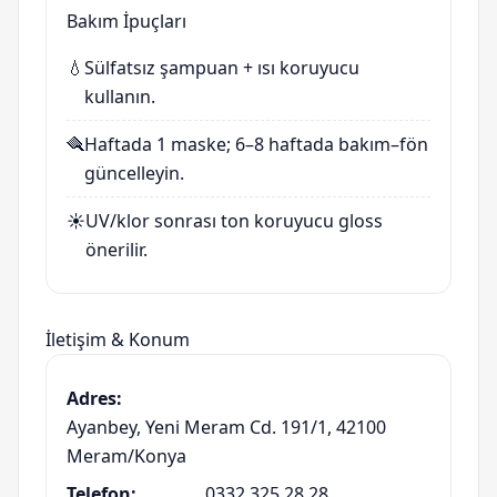
Bakım İpuçları
💧
Sülfatsız şampuan + ısı koruyucu
kullanın.
🪮
Haftada 1 maske; 6–8 haftada bakım–fön
güncelleyin.
☀️
UV/klor sonrası ton koruyucu gloss
önerilir.
İletişim & Konum
Adres:
Ayanbey, Yeni Meram Cd. 191/1, 42100
Meram/Konya
Telefon:
0332 325 28 28