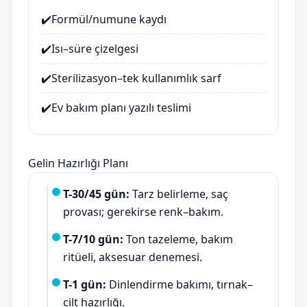
✔️
Formül/numune kaydı
✔️
Isı–süre çizelgesi
✔️
Sterilizasyon–tek kullanımlık sarf
✔️
Ev bakım planı yazılı teslimi
Gelin Hazırlığı Planı
T-30/45 gün:
Tarz belirleme, saç
provası; gerekirse renk–bakım.
T-7/10 gün:
Ton tazeleme, bakım
ritüeli, aksesuar denemesi.
T-1 gün:
Dinlendirme bakımı, tırnak–
cilt hazırlığı.