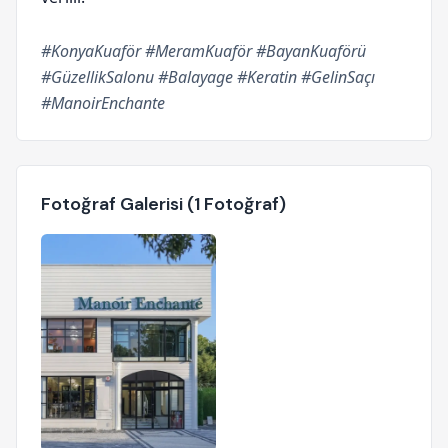
#KonyaKuaför #MeramKuaför #BayanKuaförü
#GüzellikSalonu #Balayage #Keratin #GelinSaçı
#ManoirEnchante
Fotoğraf Galerisi (1 Fotoğraf)