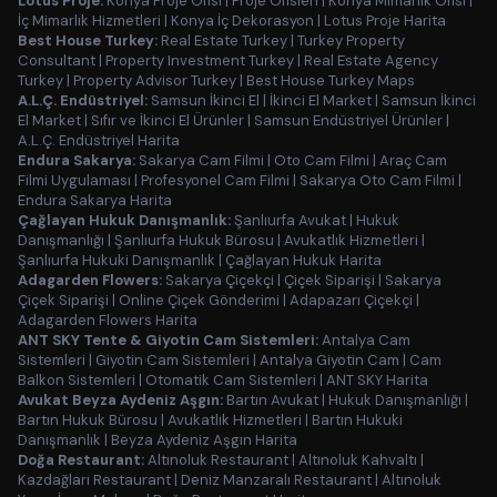
Lotus Proje:
Konya Proje Ofisi
|
Proje Ofisleri
|
Konya Mimarlık Ofisi
|
İç Mimarlık Hizmetleri
|
Konya İç Dekorasyon
|
Lotus Proje Harita
Best House Turkey:
Real Estate Turkey
|
Turkey Property
Consultant
|
Property Investment Turkey
|
Real Estate Agency
Turkey
|
Property Advisor Turkey
|
Best House Turkey Maps
A.L.Ç. Endüstriyel:
Samsun İkinci El
|
İkinci El Market
|
Samsun İkinci
El Market
|
Sıfır ve İkinci El Ürünler
|
Samsun Endüstriyel Ürünler
|
A.L.Ç. Endüstriyel Harita
Endura Sakarya:
Sakarya Cam Filmi
|
Oto Cam Filmi
|
Araç Cam
Filmi Uygulaması
|
Profesyonel Cam Filmi
|
Sakarya Oto Cam Filmi
|
Endura Sakarya Harita
Çağlayan Hukuk Danışmanlık:
Şanlıurfa Avukat
|
Hukuk
Danışmanlığı
|
Şanlıurfa Hukuk Bürosu
|
Avukatlık Hizmetleri
|
Şanlıurfa Hukuki Danışmanlık
|
Çağlayan Hukuk Harita
Adagarden Flowers:
Sakarya Çiçekçi
|
Çiçek Siparişi
|
Sakarya
Çiçek Siparişi
|
Online Çiçek Gönderimi
|
Adapazarı Çiçekçi
|
Adagarden Flowers Harita
ANT SKY Tente & Giyotin Cam Sistemleri:
Antalya Cam
Sistemleri
|
Giyotin Cam Sistemleri
|
Antalya Giyotin Cam
|
Cam
Balkon Sistemleri
|
Otomatik Cam Sistemleri
|
ANT SKY Harita
Avukat Beyza Aydeniz Aşgın:
Bartın Avukat
|
Hukuk Danışmanlığı
|
Bartın Hukuk Bürosu
|
Avukatlık Hizmetleri
|
Bartın Hukuki
Danışmanlık
|
Beyza Aydeniz Aşgın Harita
Doğa Restaurant:
Altınoluk Restaurant
|
Altınoluk Kahvaltı
|
Kazdağları Restaurant
|
Deniz Manzaralı Restaurant
|
Altınoluk