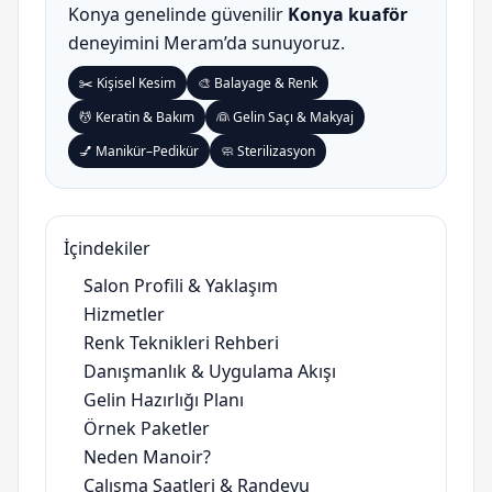
Konya genelinde güvenilir
Konya kuaför
deneyimini Meram’da sunuyoruz.
✂️ Kişisel Kesim
🎨 Balayage & Renk
💆 Keratin & Bakım
👰 Gelin Saçı & Makyaj
💅 Manikür–Pedikür
🧼 Sterilizasyon
İçindekiler
Salon Profili & Yaklaşım
Hizmetler
Renk Teknikleri Rehberi
Danışmanlık & Uygulama Akışı
Gelin Hazırlığı Planı
Örnek Paketler
Neden Manoir?
Çalışma Saatleri & Randevu