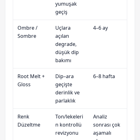
yumuşak
geçiş
Ombre /
Uçlara
4–6 ay
Sombre
açılan
degrade,
düşük dip
bakımı
Root Melt +
Dip–ara
6–8 hafta
Gloss
geçişte
derinlik ve
parlaklık
Renk
Ton/lekeleri
Analiz
Düzeltme
n kontrollü
sonrası çok
revizyonu
aşamalı