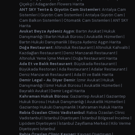
Çiçekçi
|
Adagarden Flowers Harita
ANT SKY Tente & Giyotin Cam Sistemleri:
Antalya Cam
Sistemleri
|
Giyotin Cam Sistemleri
|
Antalya Giyotin Cam
|
Cam Balkon Sistemleri
|
Otomatik Cam Sistemleri
|
ANT SKY
Harita
Avukat Beyza Aydeniz Aşgın:
Bartın Avukat
|
Hukuk
Danışmanlığı
|
Bartın Hukuk Bürosu
|
Avukatlık Hizmetleri
|
Bartın Hukuki Danışmanlık
|
Beyza Aydeniz Aşgın Harita
Doğa Restaurant:
Altınoluk Restaurant
|
Altınoluk Kahvaltı
|
Kazdağları Restaurant
|
Deniz Manzaralı Restaurant
|
Altınoluk Yeme İçme Mekanı
|
Doğa Restaurant Harita
Ada Et ve Balık Restaurant:
Büyükada Restaurant
|
Büyükada Restoran
|
Ada Restaurant
|
Adalar Restaurant
|
Deniz Manzaralı Restaurant
|
Ada Et ve Balık Harita
Demir Legal - Av. Diyar Demir:
İzmir Avukat
|
Hukuk
Danışmanlığı
|
İzmir Hukuk Bürosu
|
Avukatlık Hizmetleri
|
Bayraklı Avukat
|
Demir Legal Harita
Kahraman Hukuk Bürosu:
Gaziantep Avukat
|
Gaziantep
Hukuk Bürosu
|
Hukuk Danışmanlığı
|
Avukatlık Hizmetleri
|
Gaziantep Hukuki Danışmanlık
|
Kahraman Hukuk Harita
Rabia Özaslan Clinic Vadistanbul:
Rabia Özaslan Clinic
Vadistanbul
|
İstanbul Diyetisyen
|
İstanbul Bölgesel İncelme
|
Lipödem Diyetisyeni
|
İstanbul Zayıflama Merkezi
|
Kilo Verme
Diyetisyeni İstanbul
Rabia Özaslan Clinic Kayseri:
Kayseri Diyetisyen
|