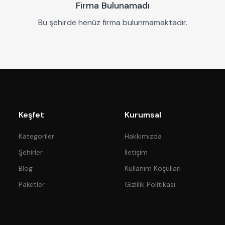
Firma Bulunamadı
Bu şehirde henüz firma bulunmamaktadır.
Keşfet
Kurumsal
Kategoriler
Hakkımızda
Şehirler
İletişim
Blog
Kullanım Koşulları
Paketler
Gizlilik Politikası