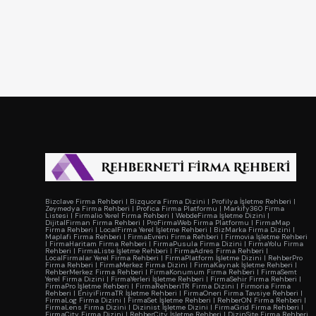
Bizclave Firma Rehberi
|
Bizquora Firma Dizini
|
Profilya İşletme Rehberi
|
Zeymedya Firma Rehberi
|
Profica Firma Platformu
|
Markify360 Firma
Listesi
|
Firmalio Yerel Firma Rehberi
|
WebdeFirma İşletme Dizini
|
DijitalFirman Firma Rehberi
|
ProFirmaWeb Firma Platformu
|
FirmaMap
Firma Rehberi
|
LocalFirma Yerel İşletme Rehberi
|
BizMarka Firma Dizini
|
Maplafi Firma Rehberi
|
FirmaEvreni Firma Rehberi
|
Firmovia İşletme Rehberi
|
FirmaHaritam Firma Rehberi
|
FirmaPusula Firma Dizini
|
FirmaYolu Firma
Rehberi
|
FirmaListe İşletme Rehberi
|
FirmaAdres Firma Rehberi
|
LocalFirmalar Yerel Firma Rehberi
|
FirmaPlatform İşletme Dizini
|
RehberPro
Firma Rehberi
|
FirmaMerkez Firma Dizini
|
FirmaKaynak İşletme Rehberi
|
RehberMerkez Firma Rehberi
|
FirmaKonumum Firma Rehberi
|
FirmaSemt
Yerel Firma Dizini
|
FirmaYerleri İşletme Rehberi
|
FirmaSehir Firma Rehberi
|
FirmaPro İşletme Rehberi
|
FirmaRehberiTR Firma Dizini
|
Firmoria Firma
Rehberi
|
EniyiFirmaTR İşletme Rehberi
|
FirmaOneri Firma Tavsiye Rehberi
|
FirmaLog Firma Dizini
|
FirmaSet İşletme Rehberi
|
RehberON Firma Rehberi
|
FirmaLens Firma Dizini
|
Dizinist İşletme Dizini
|
FirmaGrid Firma Rehberi
|
FirmaCity Firma Dizini
|
RehberCity İşletme Rehberi
|
DizinSite Firma Rehberi