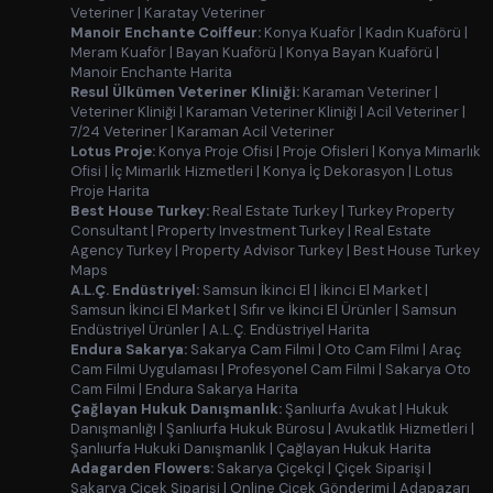
Veteriner
|
Karatay Veteriner
Manoir Enchante Coiffeur:
Konya Kuaför
|
Kadın Kuaförü
|
Meram Kuaför
|
Bayan Kuaförü
|
Konya Bayan Kuaförü
|
Manoir Enchante Harita
Resul Ülkümen Veteriner Kliniği:
Karaman Veteriner
|
Veteriner Kliniği
|
Karaman Veteriner Kliniği
|
Acil Veteriner
|
7/24 Veteriner
|
Karaman Acil Veteriner
Lotus Proje:
Konya Proje Ofisi
|
Proje Ofisleri
|
Konya Mimarlık
Ofisi
|
İç Mimarlık Hizmetleri
|
Konya İç Dekorasyon
|
Lotus
Proje Harita
Best House Turkey:
Real Estate Turkey
|
Turkey Property
Consultant
|
Property Investment Turkey
|
Real Estate
Agency Turkey
|
Property Advisor Turkey
|
Best House Turkey
Maps
A.L.Ç. Endüstriyel:
Samsun İkinci El
|
İkinci El Market
|
Samsun İkinci El Market
|
Sıfır ve İkinci El Ürünler
|
Samsun
Endüstriyel Ürünler
|
A.L.Ç. Endüstriyel Harita
Endura Sakarya:
Sakarya Cam Filmi
|
Oto Cam Filmi
|
Araç
Cam Filmi Uygulaması
|
Profesyonel Cam Filmi
|
Sakarya Oto
Cam Filmi
|
Endura Sakarya Harita
Çağlayan Hukuk Danışmanlık:
Şanlıurfa Avukat
|
Hukuk
Danışmanlığı
|
Şanlıurfa Hukuk Bürosu
|
Avukatlık Hizmetleri
|
Şanlıurfa Hukuki Danışmanlık
|
Çağlayan Hukuk Harita
Adagarden Flowers:
Sakarya Çiçekçi
|
Çiçek Siparişi
|
Sakarya Çiçek Siparişi
|
Online Çiçek Gönderimi
|
Adapazarı