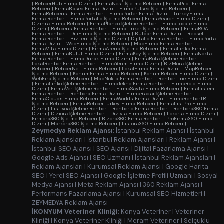
|
RehberHub Firma Dizini
|
FirmaNest İşletme Rehberi
|
FirmaPilot Firma
Rehberi
|
FirmaBaseo Firma Dizini
|
FirmaPulseo İşletme Rehberi
|
FirmaRehberist Firma Rehberi
|
FirmaPorter Firma Dizini
|
TurkeyFirms
Firma Rehberi
|
FirmaPortalio İşletme Rehberi
|
FirmaSearch Firma Dizini
|
Dizinra Firma Rehberi
|
FirmaPlaneo İşletme Rehberi
|
FirmaLocate Firma
Dizini
|
Rehberis Firma Rehberi
|
FirmaLinker İşletme Rehberi
|
FirmaROA
Firma Rehberi
|
DijiFirma İşletme Rehberi
|
Bulpar Firma Dizini
|
Rebset
Firma Rehberi
|
BizLenta İşletme Dizini
|
Dijitalio Firma Rehberi
|
FirmaPorta
Firma Dizini
|
WebFirmio İşletme Rehberi
|
MapFirma Firma Rehberi
|
FirmaVita Firma Dizini
|
FirmaArena İşletme Rehberi
|
FirmaLinka Firma
Rehberi
|
FirmaBulut Firma Dizini
|
FirmaKey İşletme Rehberi
|
FirmaNokta
Firma Rehberi
|
FirmaDurak Firma Dizini
|
FirmaRota İşletme Rehberi
|
LokalRehber Firma Rehberi
|
FirmaYerim Firma Dizini
|
BizMora İşletme
Rehberi
|
RehberNeti Firma Rehberi
|
LokalFirma Firma Dizini
|
MapRehber
İşletme Rehberi
|
KonumFirma Firma Rehberi
|
KonumRehber Firma Dizini
|
WebFira İşletme Rehberi
|
MapNokta Firma Rehberi
|
RehberLine Firma Dizini
|
FirmaLinko İşletme Rehberi
|
FirmaTekno Firma Rehberi
|
FirmaRoid Firma
Dizini
|
FirmaVeri İşletme Rehberi
|
FirmaSayfa Firma Rehberi
|
FirmaListem
Firma Rehberi
|
Rehbora Firma Dizini
|
FirmaRadar İşletme Rehberi
|
FirmaClouds Firma Rehberi
|
FirmaWorlds Firma Dizini
|
FirmaRehberTR
İşletme Rehberi
|
FirmaRehberTurkey Firma Rehberi
|
FirmaListPro Firma
Dizini
|
Listivoa İşletme Rehberi
|
Rehberio Firma Rehberi
|
Rehbera360 Firma
Dizini
|
Diziora İşletme Rehberi
|
Dizivia Firma Rehberi
|
Lokoria Firma Dizini
|
Firmora360 İşletme Rehberi
|
Bizora360 Firma Rehberi
|
ProFirma360 Firma
Dizini
|
Markora360 İşletme Rehberi
|
Listora360 Firma Rehberi
|
Zeymedya Reklam Ajansı:
İstanbul Reklam Ajansı
|
İstanbul
Reklam Ajansları
|
İstanbul Reklam Ajansları
|
Reklam Ajansı
|
İstanbul SEO Ajansı
|
SEO Ajansı
|
Dijital Pazarlama Ajansı
|
Google Ads Ajansı
|
SEO Uzmanı
|
İstanbul Reklam Ajansları
|
Reklam Ajansları
|
Kurumsal Reklam Ajansı
|
Google Harita
SEO
|
Yerel SEO Ajansı
|
Google İşletme Profili Uzmanı
|
Sosyal
Medya Ajansı
|
Meta Reklam Ajansı
|
360 Reklam Ajansı
|
Performans Pazarlama Ajansı
|
Kurumsal SEO Hizmetleri
|
ZEYMEDYA Reklam Ajansı
İKONYUM Veteriner Kliniği:
Konya Veteriner
|
Veteriner
Kliniği
|
Konya Veteriner Kliniği
|
Meram Veteriner
|
Selçuklu