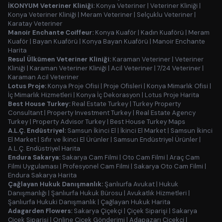
İKONYUM Veteriner Kliniği:
Konya Veteriner
|
Veteriner Kliniği
|
Konya Veteriner Kliniği
|
Meram Veteriner
|
Selçuklu Veteriner
|
Karatay Veteriner
Manoir Enchante Coiffeur:
Konya Kuaför
|
Kadın Kuaförü
|
Meram
Kuaför
|
Bayan Kuaförü
|
Konya Bayan Kuaförü
|
Manoir Enchante
Harita
Resul Ülkümen Veteriner Kliniği:
Karaman Veteriner
|
Veteriner
Kliniği
|
Karaman Veteriner Kliniği
|
Acil Veteriner
|
7/24 Veteriner
|
Karaman Acil Veteriner
Lotus Proje:
Konya Proje Ofisi
|
Proje Ofisleri
|
Konya Mimarlık Ofisi
|
İç Mimarlık Hizmetleri
|
Konya İç Dekorasyon
|
Lotus Proje Harita
Best House Turkey:
Real Estate Turkey
|
Turkey Property
Consultant
|
Property Investment Turkey
|
Real Estate Agency
Turkey
|
Property Advisor Turkey
|
Best House Turkey Maps
A.L.Ç. Endüstriyel:
Samsun İkinci El
|
İkinci El Market
|
Samsun İkinci
El Market
|
Sıfır ve İkinci El Ürünler
|
Samsun Endüstriyel Ürünler
|
A.L.Ç. Endüstriyel Harita
Endura Sakarya:
Sakarya Cam Filmi
|
Oto Cam Filmi
|
Araç Cam
Filmi Uygulaması
|
Profesyonel Cam Filmi
|
Sakarya Oto Cam Filmi
|
Endura Sakarya Harita
Çağlayan Hukuk Danışmanlık:
Şanlıurfa Avukat
|
Hukuk
Danışmanlığı
|
Şanlıurfa Hukuk Bürosu
|
Avukatlık Hizmetleri
|
Şanlıurfa Hukuki Danışmanlık
|
Çağlayan Hukuk Harita
Adagarden Flowers:
Sakarya Çiçekçi
|
Çiçek Siparişi
|
Sakarya
Çiçek Siparişi
|
Online Çiçek Gönderimi
|
Adapazarı Çiçekçi
|