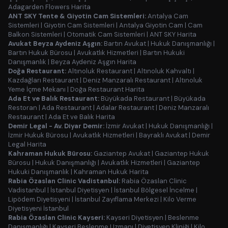
Adagarden Flowers Harita
ANT SKY Tente & Giyotin Cam Sistemleri:
Antalya Cam
Sistemleri
|
Giyotin Cam Sistemleri
|
Antalya Giyotin Cam
|
Cam
Balkon Sistemleri
|
Otomatik Cam Sistemleri
|
ANT SKY Harita
Avukat Beyza Aydeniz Aşgın:
Bartın Avukat
|
Hukuk Danışmanlığı
|
Bartın Hukuk Bürosu
|
Avukatlık Hizmetleri
|
Bartın Hukuki
Danışmanlık
|
Beyza Aydeniz Aşgın Harita
Doğa Restaurant:
Altınoluk Restaurant
|
Altınoluk Kahvaltı
|
Kazdağları Restaurant
|
Deniz Manzaralı Restaurant
|
Altınoluk
Yeme İçme Mekanı
|
Doğa Restaurant Harita
Ada Et ve Balık Restaurant:
Büyükada Restaurant
|
Büyükada
Restoran
|
Ada Restaurant
|
Adalar Restaurant
|
Deniz Manzaralı
Restaurant
|
Ada Et ve Balık Harita
Demir Legal - Av. Diyar Demir:
İzmir Avukat
|
Hukuk Danışmanlığı
|
İzmir Hukuk Bürosu
|
Avukatlık Hizmetleri
|
Bayraklı Avukat
|
Demir
Legal Harita
Kahraman Hukuk Bürosu:
Gaziantep Avukat
|
Gaziantep Hukuk
Bürosu
|
Hukuk Danışmanlığı
|
Avukatlık Hizmetleri
|
Gaziantep
Hukuki Danışmanlık
|
Kahraman Hukuk Harita
Rabia Özaslan Clinic Vadistanbul:
Rabia Özaslan Clinic
Vadistanbul
|
İstanbul Diyetisyen
|
İstanbul Bölgesel İncelme
|
Lipödem Diyetisyeni
|
İstanbul Zayıflama Merkezi
|
Kilo Verme
Diyetisyeni İstanbul
Rabia Özaslan Clinic Kayseri:
Kayseri Diyetisyen
|
Beslenme
Danışmanlığı
|
Kayseri Beslenme Uzmanı
|
Diyetisyen Kliniği
|
Kilo