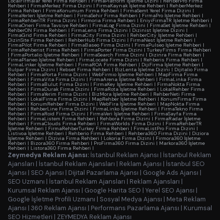
LocalFirmalar Yerel Firma Rehberi
|
FirmaPlatform İşletme Dizini
|
RehberPro Firma
Rehberi
|
FirmaMerkez Firma Dizini
|
FirmaKaynak İşletme Rehberi
|
RehberMerkez
Firma Rehberi
|
FirmaKonumum Firma Rehberi
|
FirmaSemt Yerel Firma Dizini
|
FirmaYerleri İşletme Rehberi
|
FirmaSehir Firma Rehberi
|
FirmaPro İşletme Rehberi
|
FirmaRehberiTR Firma Dizini
|
Firmoria Firma Rehberi
|
EniyiFirmaTR İşletme Rehberi
|
FirmaOneri Firma Tavsiye Rehberi
|
FirmaLog Firma Dizini
|
FirmaSet İşletme Rehberi
|
RehberON Firma Rehberi
|
FirmaLens Firma Dizini
|
Dizinist İşletme Dizini
|
FirmaGrid Firma Rehberi
|
FirmaCity Firma Dizini
|
RehberCity İşletme Rehberi
|
DizinSite Firma Rehberi
|
RehberHub Firma Dizini
|
FirmaNest İşletme Rehberi
|
FirmaPilot Firma Rehberi
|
FirmaBaseo Firma Dizini
|
FirmaPulseo İşletme Rehberi
|
FirmaRehberist Firma Rehberi
|
FirmaPorter Firma Dizini
|
TurkeyFirms Firma Rehberi
|
FirmaPortalio İşletme Rehberi
|
FirmaSearch Firma Dizini
|
Dizinra Firma Rehberi
|
FirmaPlaneo İşletme Rehberi
|
FirmaLocate Firma Dizini
|
Rehberis Firma Rehberi
|
FirmaLinker İşletme Rehberi
|
FirmaROA Firma Rehberi
|
DijiFirma İşletme Rehberi
|
Bulpar Firma Dizini
|
Rebset Firma Rehberi
|
BizLenta İşletme Dizini
|
Dijitalio Firma
Rehberi
|
FirmaPorta Firma Dizini
|
WebFirmio İşletme Rehberi
|
MapFirma Firma
Rehberi
|
FirmaVita Firma Dizini
|
FirmaArena İşletme Rehberi
|
FirmaLinka Firma
Rehberi
|
FirmaBulut Firma Dizini
|
FirmaKey İşletme Rehberi
|
FirmaNokta Firma
Rehberi
|
FirmaDurak Firma Dizini
|
FirmaRota İşletme Rehberi
|
LokalRehber Firma
Rehberi
|
FirmaYerim Firma Dizini
|
BizMora İşletme Rehberi
|
RehberNeti Firma
Rehberi
|
LokalFirma Firma Dizini
|
MapRehber İşletme Rehberi
|
KonumFirma Firma
Rehberi
|
KonumRehber Firma Dizini
|
WebFira İşletme Rehberi
|
MapNokta Firma
Rehberi
|
RehberLine Firma Dizini
|
FirmaLinko İşletme Rehberi
|
FirmaTekno Firma
Rehberi
|
FirmaRoid Firma Dizini
|
FirmaVeri İşletme Rehberi
|
FirmaSayfa Firma
Rehberi
|
FirmaListem Firma Rehberi
|
Rehbora Firma Dizini
|
FirmaRadar İşletme
Rehberi
|
FirmaClouds Firma Rehberi
|
FirmaWorlds Firma Dizini
|
FirmaRehberTR
İşletme Rehberi
|
FirmaRehberTurkey Firma Rehberi
|
FirmaListPro Firma Dizini
|
Listivoa İşletme Rehberi
|
Rehberio Firma Rehberi
|
Rehbera360 Firma Dizini
|
Diziora
İşletme Rehberi
|
Dizivia Firma Rehberi
|
Lokoria Firma Dizini
|
Firmora360 İşletme
Rehberi
|
Bizora360 Firma Rehberi
|
ProFirma360 Firma Dizini
|
Markora360 İşletme
Rehberi
|
Listora360 Firma Rehberi
|
Zeymedya Reklam Ajansı:
İstanbul Reklam Ajansı
|
İstanbul Reklam
Ajansları
|
İstanbul Reklam Ajansları
|
Reklam Ajansı
|
İstanbul SEO
Ajansı
|
SEO Ajansı
|
Dijital Pazarlama Ajansı
|
Google Ads Ajansı
|
SEO Uzmanı
|
İstanbul Reklam Ajansları
|
Reklam Ajansları
|
Kurumsal Reklam Ajansı
|
Google Harita SEO
|
Yerel SEO Ajansı
|
Google İşletme Profili Uzmanı
|
Sosyal Medya Ajansı
|
Meta Reklam
Ajansı
|
360 Reklam Ajansı
|
Performans Pazarlama Ajansı
|
Kurumsal
SEO Hizmetleri
|
ZEYMEDYA Reklam Ajansı