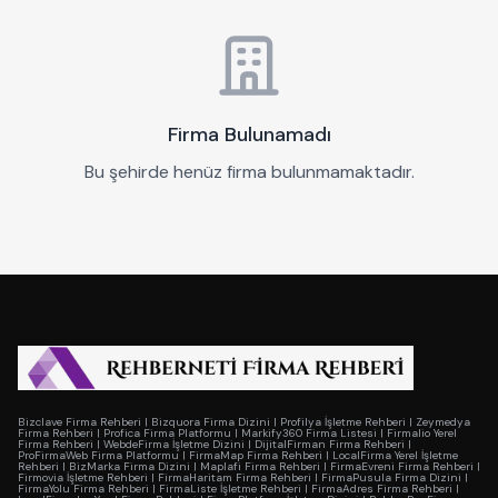
Firma Bulunamadı
Bu şehirde henüz firma bulunmamaktadır.
Bizclave Firma Rehberi
|
Bizquora Firma Dizini
|
Profilya İşletme Rehberi
|
Zeymedya
Firma Rehberi
|
Profica Firma Platformu
|
Markify360 Firma Listesi
|
Firmalio Yerel
Firma Rehberi
|
WebdeFirma İşletme Dizini
|
DijitalFirman Firma Rehberi
|
ProFirmaWeb Firma Platformu
|
FirmaMap Firma Rehberi
|
LocalFirma Yerel İşletme
Rehberi
|
BizMarka Firma Dizini
|
Maplafi Firma Rehberi
|
FirmaEvreni Firma Rehberi
|
Firmovia İşletme Rehberi
|
FirmaHaritam Firma Rehberi
|
FirmaPusula Firma Dizini
|
FirmaYolu Firma Rehberi
|
FirmaListe İşletme Rehberi
|
FirmaAdres Firma Rehberi
|