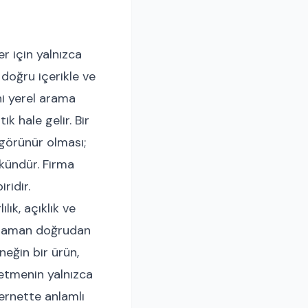
r için yalnızca
 doğru içerikle ve
ni yerel arama
k hale gelir. Bir
görünür olması;
mkündür. Firma
ridir.
ık, açıklık ve
u zaman doğrudan
neğin bir ürün,
letmenin yalnızca
ternette anlamlı