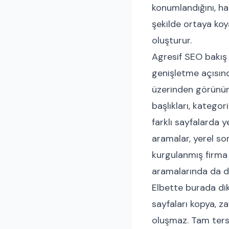
konumlandığını, ha
şekilde ortaya koy
oluşturur.
Agresif SEO bakış a
genişletme açısınd
üzerinden görünürl
başlıkları, kategor
farklı sayfalarda y
aramalar, yerel sor
kurgulanmış firma 
aramalarında da des
Elbette burada dik
sayfaları kopya, za
oluşmaz. Tam tersin