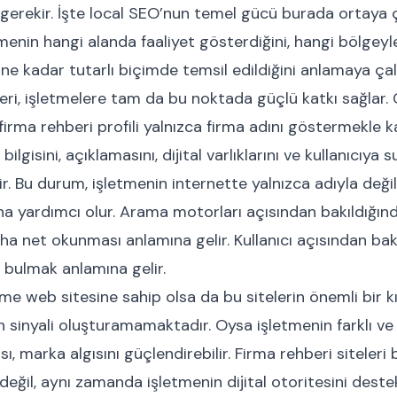
 gerekir. İşte local SEO’nun temel gücü burada ortaya 
menin hangi alanda faaliyet gösterdiğini, hangi bölgeyle 
ne kadar tutarlı biçimde temsil edildiğini anlamaya çalı
leri, işletmelere tam da bu noktada güçlü katkı sağlar. 
r firma rehberi profili yalnızca firma adını göstermekle 
 bilgisini, açıklamasını, dijital varlıklarını ve kullanıcıy
r. Bu durum, işletmenin internette yalnızca adıyla değil
ına yardımcı olur. Arama motorları açısından bakıldığınd
daha net okunması anlamına gelir. Kullanıcı açısından ba
 bulmak anlamına gelir.
me web sitesine sahip olsa da bu sitelerin önemli bir k
en sinyali oluşturamamaktadır. Oysa işletmenin farklı ve g
ı, marka algısını güçlendirebilir. Firma rehberi siteleri
 değil, aynı zamanda işletmenin dijital otoritesini dest