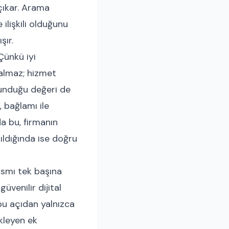
çıkar. Arama
ilişkili olduğunu
şır.
Çünkü iyi
kalmaz; hizmet
a sunduğu değeri de
, bağlamı ile
a bu, firmanın
kıldığında ise doğru
ısmı tek başına
üvenilir dijital
 bu açıdan yalnızca
ekleyen ek