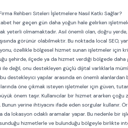
irma Rehberi Siteleri İşletmelere Nasıl Katkı Sağlar?
kabet her geçen gün daha yoğun hale gelirken işletmele
ak yeterli olmamaktadır. Asıl önemli olan, doğru yerde,
rşısında görünür olabilmektir. Bu noktada local SEO, ya
u, özellikle bölgesel hizmet sunan işletmeler için kriti
uğu şehirde, ilçede ya da hizmet verdiği bölgede daha 
 ile değil, onu destekleyen güçlü dijital varlıklarla mü
 bu destekleyici yapılar arasında en önemli alanlardan bi
arında öne çıkmak isteyen işletmeler için güven, tutarlıl
 büyük önem taşır. Kullanıcılar bir hizmet ararken çoğ
Bunun yerine ihtiyacını ifade eden sorgular kullanır. Ör
a da lokasyon odaklı aramalar yapar. Bu nedenle bir iş
, sunduğu hizmetlerle ve bulunduğu bölgeyle birlikte in