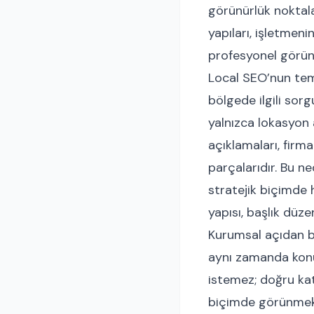
görünürlük noktalar
yapıları, işletme
profesyonel görün
Local SEO’nun tem
bölgede ilgili sor
yalnızca lokasyon
açıklamaları, firma
parçalarıdır. Bu ne
stratejik biçimde 
yapısı, başlık düze
Kurumsal açıdan bak
aynı zamanda konu
istemez; doğru kat
biçimde görünmek i