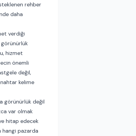
desteklenen rehber
ünde daha
et verdiği
u görünürlük
u, hizmet
ürecin önemli
stgele değil,
 anahtar kelime
ca görünürlük değil
zca var olmak
eye hitap edecek
in hangi pazarda