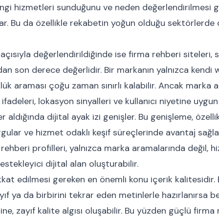
ngi hizmetleri sunduğunu ve neden değerlendirilmesi ge
ar. Bu da özellikle rekabetin yoğun olduğu sektörlerde c
çısıyla değerlendirildiğinde ise firma rehberi siteleri,
an son derece değerlidir. Bir markanın yalnızca kendi 
ük araması çoğu zaman sınırlı kalabilir. Ancak marka a
i ifadeleri, lokasyon sinyalleri ve kullanıcı niyetine uygu
er aldığında dijital ayak izi genişler. Bu genişleme, özell
gular ve hizmet odaklı keşif süreçlerinde avantaj sağlaya
rehberi profilleri, yalnızca marka aramalarında değil, h
tekleyici dijital alan oluşturabilir.
kat edilmesi gereken en önemli konu içerik kalitesidir.
yıf ya da birbirini tekrar eden metinlerle hazırlanırsa b
e, zayıf kalite algısı oluşabilir. Bu yüzden güçlü firma r