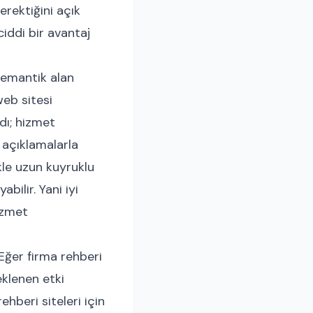
rektiğini açık
iddi bir avantaj
 semantik alan
web sitesi
dı; hizmet
n açıklamalarla
ikle uzun kuyruklu
bilir. Yani iyi
izmet
 Eğer firma rehberi
eklenen etki
ehberi siteleri için