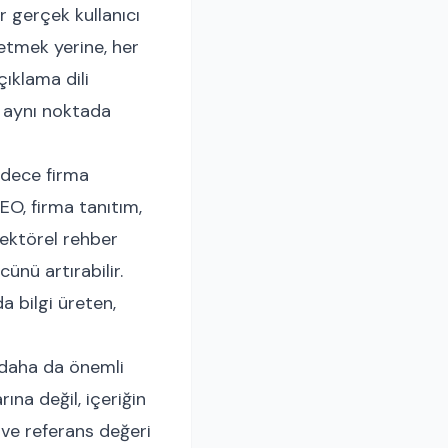
r gerçek kullanıcı
 etmek yerine, her
çıklama dili
i aynı noktada
Sadece firma
SEO, firma tanıtım,
sektörel rehber
cünü artırabilir.
a bilgi üreten,
 daha da önemli
ına değil, içeriğin
 ve referans değeri