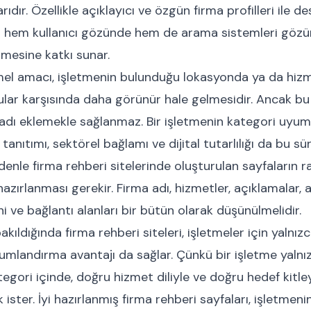
ıdır. Özellikle açıklayıcı ve özgün firma profilleri ile 
nin hem kullanıcı gözünde hem de arama sistemleri göz
mesine katkı sunar.
el amacı, işletmenin bulunduğu lokasyonda ya da hizm
gular karşısında daha görünür hale gelmesidir. Ancak b
 adı eklemekle sağlanmaz. Bir işletmenin kategori uyum
 tanıtımı, sektörel bağlamı ve dijital tutarlılığı da bu s
denle firma rehberi sitelerinde oluşturulan sayfaların ra
hazırlanması gerekir. Firma adı, hizmetler, açıklamalar,
ni ve bağlantı alanları bir bütün olarak düşünülmelidir.
ıldığında firma rehberi siteleri, işletmeler için yalnız
mlandırma avantajı da sağlar. Çünkü bir işletme yalnı
egori içinde, doğru hizmet diliyle ve doğru hedef kitl
ster. İyi hazırlanmış firma rehberi sayfaları, işletmen