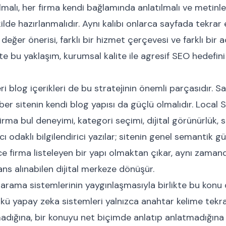
lmalı, her firma kendi bağlamında anlatılmalı ve metinle
ilde hazırlanmalıdır. Aynı kalıbı onlarca sayfada tekrar
r değer önerisi, farklı bir hizmet çerçevesi ve farklı bir a
İşte bu yaklaşım, kurumsal kalite ile agresif SEO hedefin
ri blog içerikleri de bu stratejinin önemli parçasıdır. 
hber sitenin kendi blog yapısı da güçlü olmalıdır. Local 
firma bul deneyimi, kategori seçimi, dijital görünürlük, 
ıcı odaklı bilgilendirici yazılar; sitenin genel semantik gü
e firma listeleyen bir yapı olmaktan çıkar, aynı zamand
ans alınabilen dijital merkeze dönüşür.
 arama sistemlerinin yaygınlaşmasıyla birlikte bu konu
nkü yapay zeka sistemleri yalnızca anahtar kelime tekrar
madığına, bir konuyu net biçimde anlatıp anlatmadığına