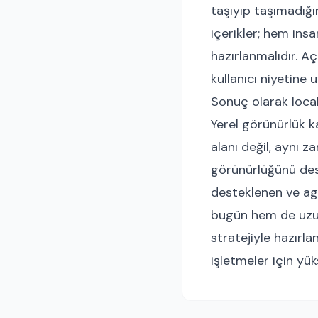
taşıyıp taşımadığı
içerikler; hem insa
hazırlanmalıdır. A
kullanıcı niyetine
Sonuç olarak local 
Yerel görünürlük k
alanı değil, aynı 
görünürlüğünü des
desteklenen ve agr
bugün hem de uzun 
stratejiyle hazırla
işletmeler için yü