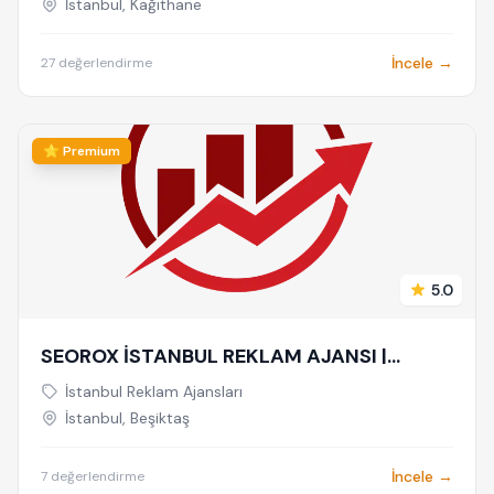
PAZARLAMA AJANSI, SOSYAL MEDYA
İstanbul, Kağıthane
AJANSI, 360 REKLAM
İncele →
27 değerlendirme
⭐ Premium
5.0
SEOROX İSTANBUL REKLAM AJANSI |
İSTANBUL REKLAM AJANSLARI, DİJİTAL
İstanbul Reklam Ajansları
PAZARLAMA AJANSI, SEO AJANSI &
İstanbul, Beşiktaş
SOSYAL MEDYA AJANSI
İncele →
7 değerlendirme