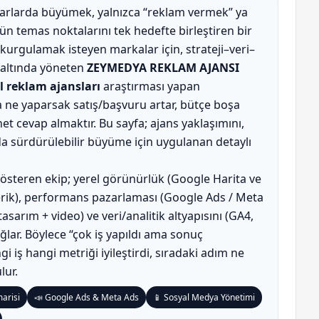
zarlarda büyümek, yalnızca “reklam vermek” ya
n temas noktalarını tek hedefte birleştiren bir
urgulamak isteyen markalar için, strateji–veri–
ı altında yöneten
ZEYMEDYA REKLAM AJANSI
l reklam ajansları
araştırması yapan
a ne yaparsak satış/başvuru artar, bütçe boşa
et cevap almaktır. Bu sayfa; ajans yaklaşımını,
da sürdürülebilir büyüme için uygulanan detaylı
steren ekip; yerel görünürlük (Google Harita ve
erik), performans pazarlaması (Google Ads / Meta
asarım + video) ve veri/analitik altyapısını (GA4,
ğlar. Böylece “çok iş yapıldı ama sonuç
 iş hangi metriği iyileştirdi, sıradaki adım ne
lur.
arisi
📣 Google Ads & Meta Ads
📱 Sosyal Medya Yönetimi