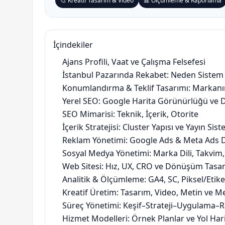
🎨 Kreatif Tasarım & Video
📊 Ölçümleme & Raporlama
İçindekiler
Ajans Profili, Vaat ve Çalışma Felsefesi
İstanbul Pazarında Rekabet: Neden Sistem 
Konumlandırma & Teklif Tasarımı: Markanı
Yerel SEO: Google Harita Görünürlüğü ve
SEO Mimarisi: Teknik, İçerik, Otorite
İçerik Stratejisi: Cluster Yapısı ve Yayın Sist
Reklam Yönetimi: Google Ads & Meta Ads D
Sosyal Medya Yönetimi: Marka Dili, Takvim
Web Sitesi: Hız, UX, CRO ve Dönüşüm Tasa
Analitik & Ölçümleme: GA4, SC, Piksel/Etik
Kreatif Üretim: Tasarım, Video, Metin ve 
Süreç Yönetimi: Keşif–Strateji–Uygulama–
Hizmet Modelleri: Örnek Planlar ve Yol Hari