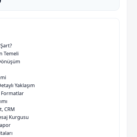
Şart?
n Temeli
 Dönüşüm
emi
etaylı Yaklaşım
, Formatlar
rımı
et, CRM
Mesaj Kurgusu
Rapor
taları