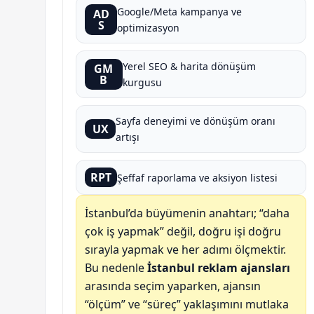
Google/Meta kampanya ve
AD
S
optimizasyon
Yerel SEO & harita dönüşüm
GM
B
kurgusu
Sayfa deneyimi ve dönüşüm oranı
UX
artışı
RPT
Şeffaf raporlama ve aksiyon listesi
İstanbul’da büyümenin anahtarı; “daha
çok iş yapmak” değil, doğru işi doğru
sırayla yapmak ve her adımı ölçmektir.
Bu nedenle
İstanbul reklam ajansları
arasında seçim yaparken, ajansın
“ölçüm” ve “süreç” yaklaşımını mutlaka