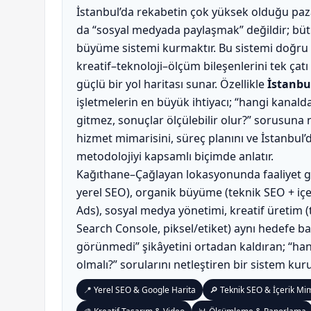
İstanbul’da rekabetin çok yüksek olduğu pa
da “sosyal medyada paylaşmak” değildir; bütü
büyüme sistemi kurmaktır. Bu sistemi doğru k
kreatif–teknoloji–ölçüm bileşenlerini tek çat
güçlü bir yol haritası sunar. Özellikle
İstanbu
işletmelerin en büyük ihtiyacı; “hangi kanald
gitmez, sonuçlar ölçülebilir olur?” sorusuna n
hizmet mimarisini, süreç planını ve İstanbul’
metodolojiyi kapsamlı biçimde anlatır.
Kağıthane–Çağlayan lokasyonunda faaliyet gö
yerel SEO), organik büyüme (teknik SEO + iç
Ads), sosyal medya yönetimi, kreatif üretim (t
Search Console, piksel/etiket) aynı hedefe ba
görünmedi” şikâyetini ortadan kaldıran; “hangi
olmalı?” sorularını netleştiren bir sistem kuru
📍 Yerel SEO & Google Harita
🔎 Teknik SEO & İçerik Mim